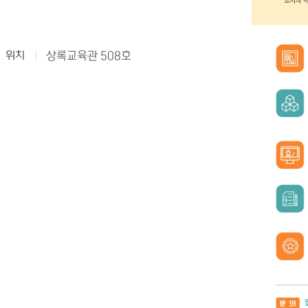
위치
상록교육관 508호